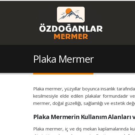
Plaka Mermer
Plaka mermer, yüzyıllar boyunca insanlık tarafında
kesilmesiyle elde edilen plakalar formundadır ve 
mermer, doğal güzelliği, sağlamlığı ve estetik değe
Plaka Mermerin Kullanım Alanları v
Plaka mermer, iç ve dış mekan kaplamalarında kul