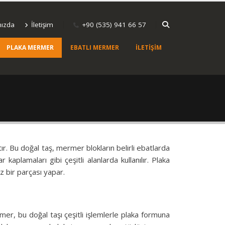
mızda
İletişim
+90 (535) 941 66 57
PLAKA MERMER
EBATLI MERMER
İLETIŞIM
r. Bu doğal taş, mermer blokların belirli ebatlarda
plamaları gibi çeşitli alanlarda kullanılır. Plaka
z bir parçası yapar.
r, bu doğal taşı çeşitli işlemlerle plaka formuna