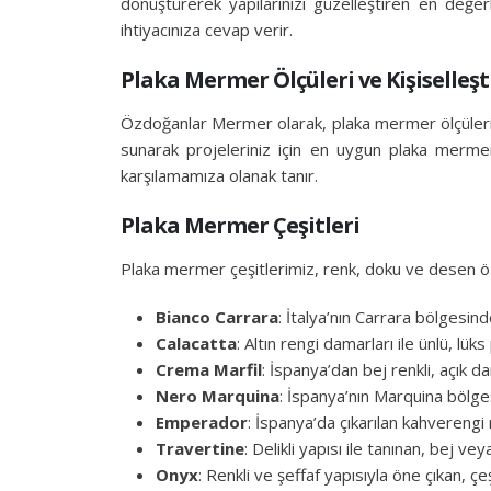
dönüştürerek yapılarınızı güzelleştiren en değer
ihtiyacınıza cevap verir.
Plaka Mermer Ölçüleri ve Kişiselleş
Özdoğanlar Mermer olarak, plaka mermer ölçülerini 
sunarak projeleriniz için en uygun plaka mermeri
karşılamamıza olanak tanır.
Plaka Mermer Çeşitleri
Plaka mermer çeşitlerimiz, renk, doku ve desen özel
Bianco Carrara
: İtalya’nın Carrara bölgesin
Calacatta
: Altın rengi damarları ile ünlü, l
Crema Marfil
: İspanya’dan bej renkli, açık d
Nero Marquina
: İspanya’nın Marquina bölge
Emperador
: İspanya’da çıkarılan kahverengi 
Travertine
: Delikli yapısı ile tanınan, bej v
Onyx
: Renkli ve şeffaf yapısıyla öne çıkan, ç