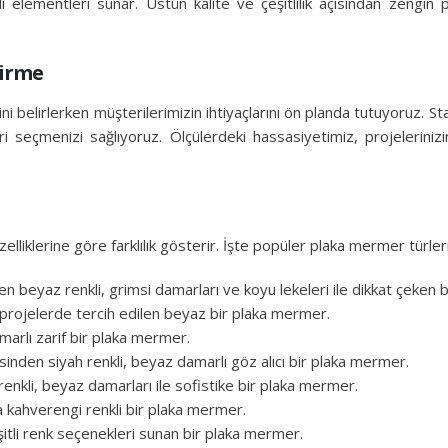
li elementleri sunar. Üstün kalite ve çeşitlilik açısından zeng
tirme
belirlerken müşterilerimizin ihtiyaçlarını ön planda tutuyoruz. St
 seçmenizi sağlıyoruz. Ölçülerdeki hassasiyetimiz, projelerinizi
liklerine göre farklılık gösterir. İşte popüler plaka mermer türler
den beyaz renkli, grimsi damarları ve koyu lekeleri ile dikkat çeken
üks projelerde tercih edilen beyaz bir plaka mermer.
amarlı zarif bir plaka mermer.
sinden siyah renkli, beyaz damarlı göz alıcı bir plaka mermer.
renkli, beyaz damarları ile sofistike bir plaka mermer.
eya kahverengi renkli bir plaka mermer.
eşitli renk seçenekleri sunan bir plaka mermer.