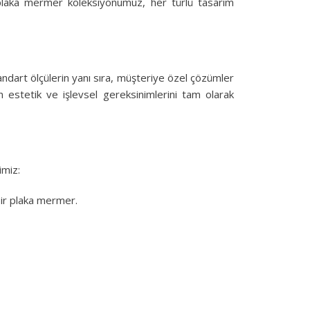
in plaka mermer koleksiyonumuz, her türlü tasarım
andart ölçülerin yanı sıra, müşteriye özel çözümler
n estetik ve işlevsel gereksinimlerini tam olarak
imiz:
 bir plaka mermer.