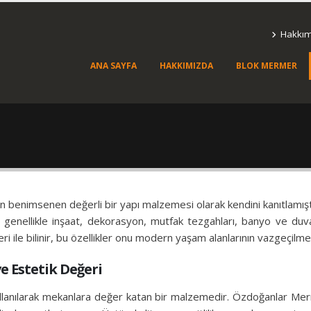
Hakkı
ANA SAYFA
HAKKIMIZDA
BLOK MERMER
n benimsenen değerli bir yapı malzemesi olarak kendini kanıtlamıştı
genellikle inşaat, dekorasyon, mutfak tezgahları, banyo ve duvar ka
ri ile bilinir, bu özellikler onu modern yaşam alanlarının vazgeçilme
e Estetik Değeri
lanılarak mekanlara değer katan bir malzemedir. Özdoğanlar Merme